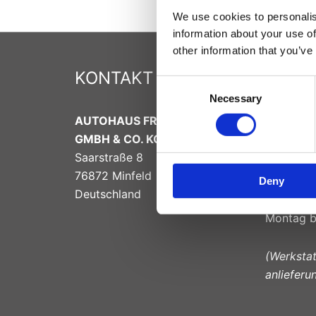
We use cookies to personalis
information about your use of
other information that you’ve
KONTAKT
ÖFFN
Consent
Necessary
Selection
Verkau
AUTOHAUS FREY
Montag bi
GMBH & CO. KG
Samstag: 
Saarstraße 8
76872 Minfeld
Deny
Deutschland
Werksta
Montag bi
(Werksta
anlieferu